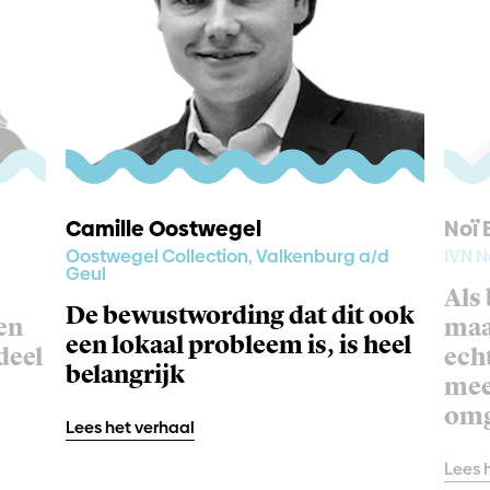
Camille Oostwegel
Noï 
Oostwegel Collection, Valkenburg a/d
IVN 
Geul
Als 
De bewustwording dat dit ook
en
maa
een lokaal probleem is, is heel
deel
ech
belangrijk
mee
omg
Lees het verhaal
Lees 