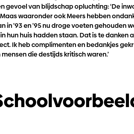
n gevoel van blijdschap opluchting: ‘De inw
e Maas waaronder ook Meers hebben ondan
 in ’93 en ’95 nu droge voeten gehouden wa
in hun huis hadden staan. Dat is te danken 
ct. Ik heb complimenten en bedankjes gek
mensen die destijds kritisch waren.’
Schoolvoorbeel