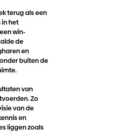
rek terug als een
 in het
een win-
aalde de
gharen en
 zonder buiten de
uimte.
ultaten van
uitvoerden. Zo
isie van de
kennis en
s liggen zoals