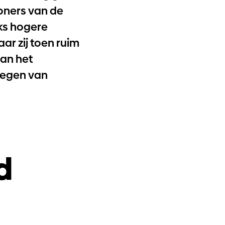
oners van de
ks hogere
ar zij toen ruim
aan het
regen van
d