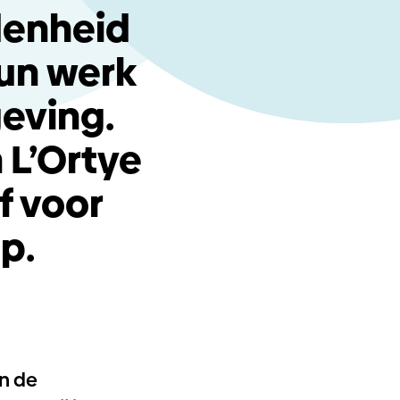
denheid
hun werk
eving.
 L’Ortye
f voor
p.
n de