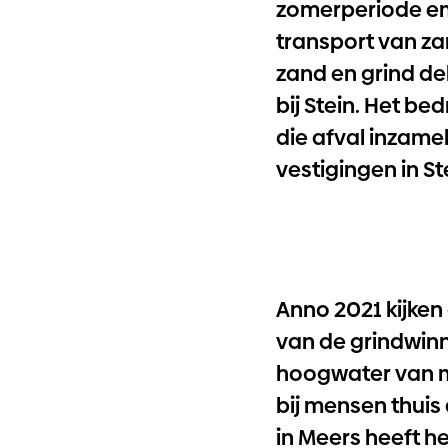
zomerperiode emp
transport van zan
zand en grind de
bij Stein. Het be
die afval inzame
vestigingen in St
Anno 2021 kijken 
van de grindwin
hoogwater van mi
bij mensen thuis
in Meers heeft he