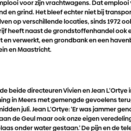
looi voor zijn vrachtwagens. Dat emplooi v
d en grind. Het bleef echter niet bij transpor
lven op verschillende locaties, sinds 1972 o
drijf heeft naast de grondstoffenhandel ook e
lt en verwerkt, een grondbank en een haven
ein en Maastricht.
de beide directeuren Vivien en Jean L’Ortye 
ning in Meers met gemengde gevoelens teru
dden juli. Jean L’Ortye: ’Er was jammer ge
 aan de Geul maar ook onze eigen veredelings
laas onder water gestaan.’ De pijn en de tel