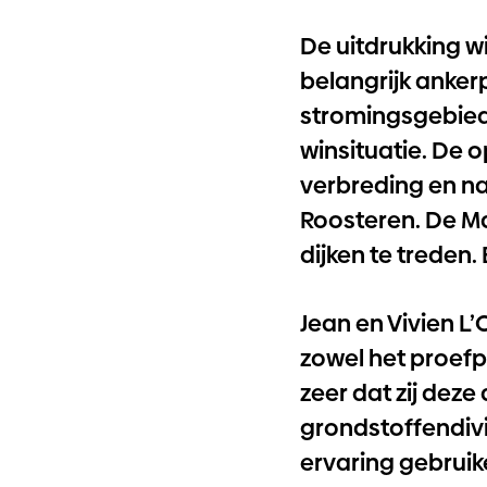
De uitdrukking wi
belangrijk ankerp
stromingsgebied
winsituatie. De 
verbreding en n
Roosteren. De Maa
dijken te treden. 
Jean en Vivien L
zowel het proefpr
zeer dat zij de
grondstoffendivis
ervaring gebruik