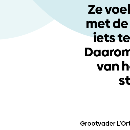
Ze voe
met de 
iets 
Daarom 
van h
s
Grootvader L’Ort