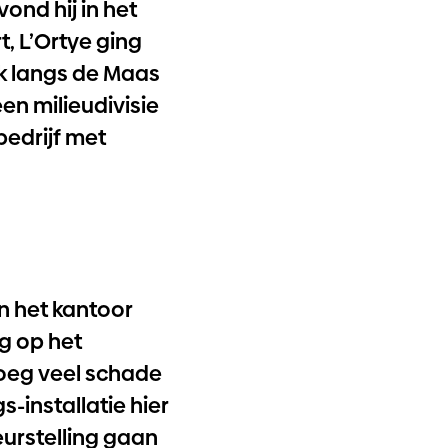
ond hij in het
t, L’Ortye ging
ok langs de Maas
en milieudivisie
bedrijf met
in het kantoor
g op het
noeg veel schade
-installatie hier
eurstelling gaan