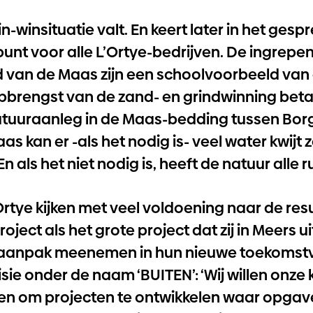
n-winsituatie valt. En keert later in het gesp
unt voor alle L’Ortye-bedrijven. De ingrepen
 van de Maas zijn een schoolvoorbeeld van 
opbrengst van de zand- en grindwinning bet
atuuraanleg in de Maas-bedding tussen Bor
s kan er -als het nodig is- veel water kwijt
En als het niet nodig is, heeft de natuur alle r
’Ortye kijken met veel voldoening naar de res
oject als het grote project dat zij in Meers 
ze aanpak meenemen in hun nieuwe toekomstv
ie onder de naam ‘BUITEN’: ‘Wij willen onze 
en om projecten te ontwikkelen waar opgave