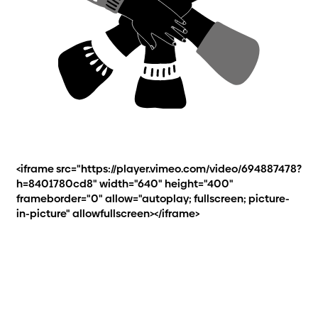
<iframe src="https://player.vimeo.com/video/694887478?
h=8401780cd8" width="640" height="400"
frameborder="0" allow="autoplay; fullscreen; picture-
in-picture" allowfullscreen></iframe>