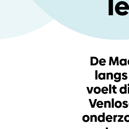
l
De Maa
langs
voelt 
Venlos
onderzo