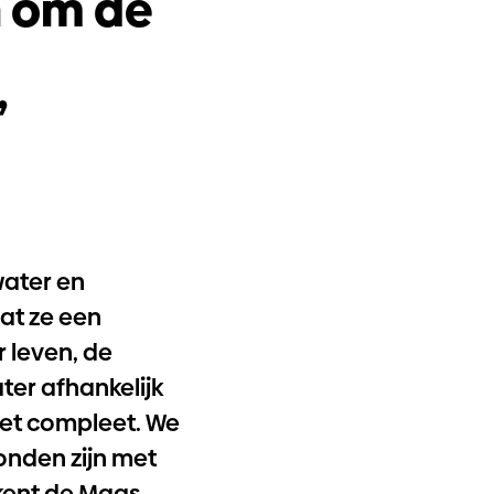
n om de
”
water en
at ze een
 leven, de
ter afhankelijk
iet compleet. We
onden zijn met
ekent de Maas