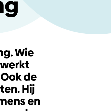
ng
ng. Wie
 werkt
 Ook de
en. Hij
 mens en