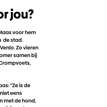
r jou?
e Maas voor hem
n de stad.
 Venlo. Zo vieren
zomer samen bij
y Crompvoets,
”
as: “Ze is de
 niet eens
om met de hond,