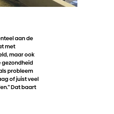
enteel aan de
at met
eld, maar ook
de gezondheid
 als probleem
ag of juist veel
en.” Dat baart