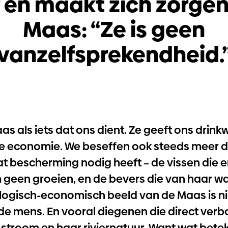
 en maakt zich zorge
Maas: “Ze is geen
vanzelfsprekendheid.
s als iets dat ons dient. Ze geeft ons drink
e economie. We beseffen ook steeds meer d
t bescherming nodig heeft – de vissen die er
 geen groeien, en de bevers die van haar wa
cologisch-economisch beeld van de Maas is n
de mens. En vooral diegenen die direct verb
 stroom en haar riviernatuur. Want wat bet