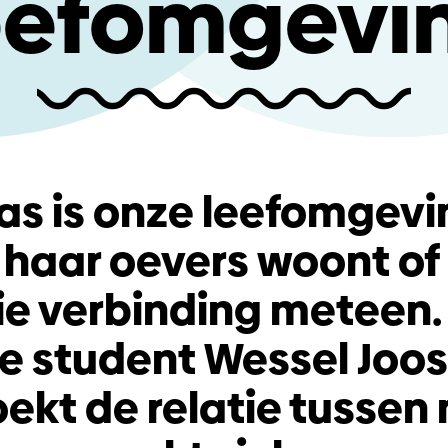
eefomgevi
s is onze leefomgevi
 haar oevers woont of
die verbinding meteen.
e student Wessel Joost
ekt de relatie tussen