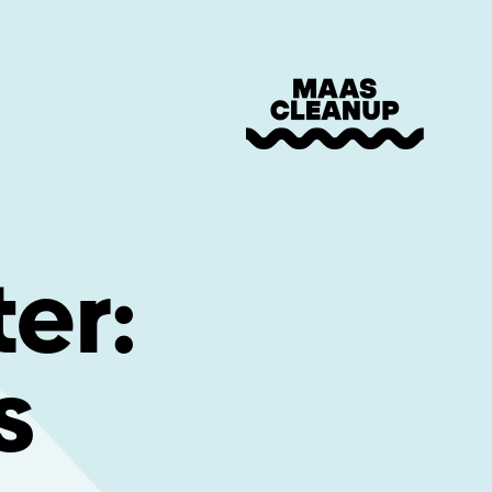
er:
s