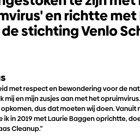
gestoken te zijn met 
mvirus' en richtte met
de stichting Venlo Sc
us
eid met respect en bewondering voor de nat
stak mij en mijn zusjes aan met het opruimviru
f opkomen, dus dat moeten wij doen. Vanuit m
e ik in 2019 met Laurie Baggen oprichtte, doe
aas Cleanup.”