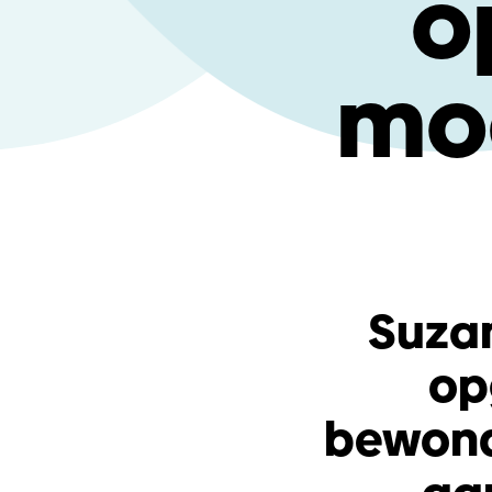
o
moe
Suzan
op
bewonde