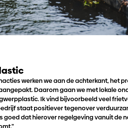
astic
acties werken we aan de achterkant, het p
aangepakt. Daarom gaan we met lokale on
erpplastic. Ik vind bijvoorbeeld veel frietv
bedrijf staat positiever tegenover verduurz
us goed dat hierover regelgeving vanuit de n
omt.”