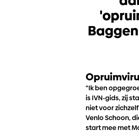
aan
'oprui
Baggen 
Opruimvir
“Ik ben opgegro
is IVN-gids, zij 
niet voor zichzel
Venlo Schoon, di
start mee met M