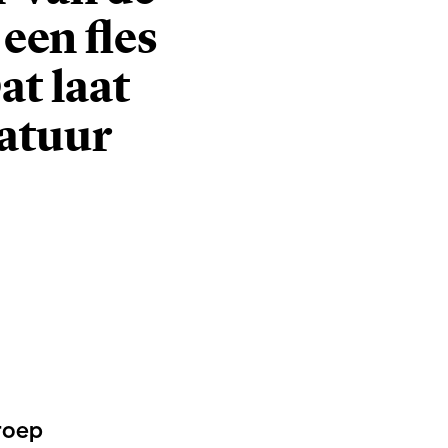
een fles
at laat
natuur
groep