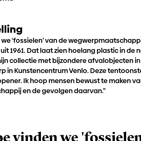
lling
n we ‘fossielen’ van de wegwerpmaatschappij,
uit 1961. Dat laat zien hoelang plastic in de n
jn collectie met bijzondere afvalobjecten in
rp
in Kunstencentrum Venlo. Deze tentoonst
opener. Ik hoop mensen bewust te maken va
appij en de gevolgen daarvan.”
oe vinden we 'fossiele