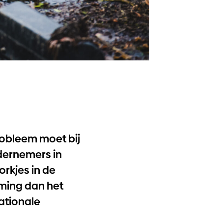
robleem moet bij
dernemers in
orkjes in de
aming dan het
ationale