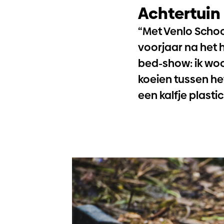
Achtertuin
“Met Venlo Scho
voorjaar na het 
bed-show: ik woon
koeien tussen het
een kalfje plasti