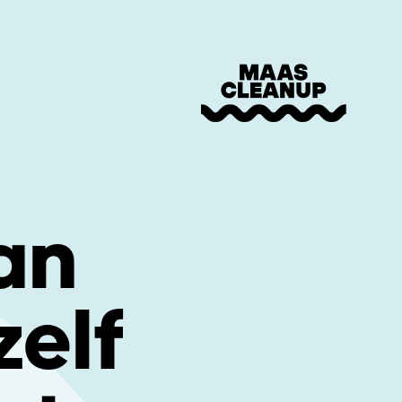
an
zelf