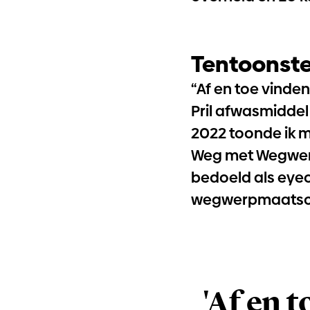
Tentoonste
“Af en toe vinde
Pril afwasmiddel 
2022 toonde ik mi
Weg met Wegwe
bedoeld als eye
wegwerpmaatsch
'Af en t