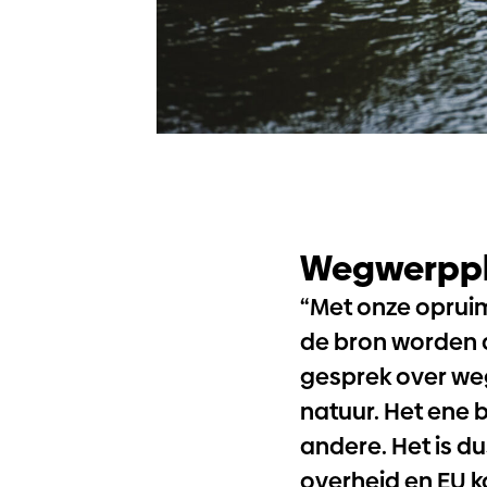
Wegwerppl
“Met onze opruim
de bron worden 
gesprek over wegw
natuur. Het ene 
andere. Het is d
overheid en EU k