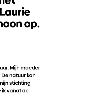
het
 Laurie
hoon op.
uur. Mijn moeder
s. De natuur kan
ijn stichting
 ik vanaf de