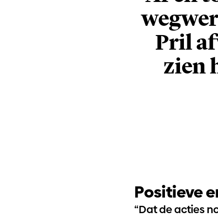
wegwerp
Pril a
zien 
Positieve 
“Dat de acties no