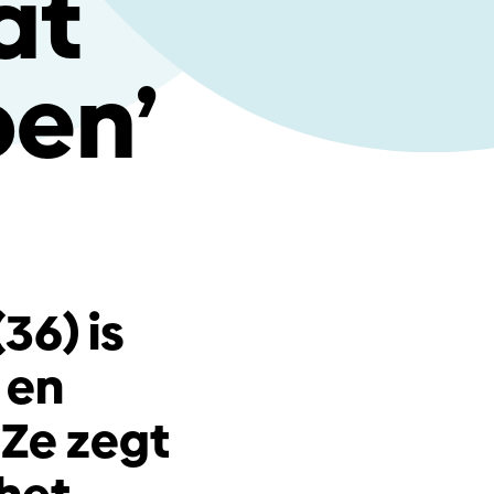
at
oen’
36) is
 en
 Ze zegt