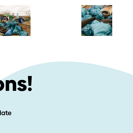
ons!
-date