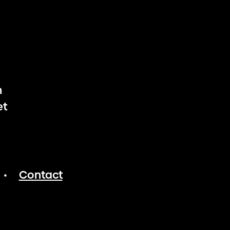
m
et
Contact
•