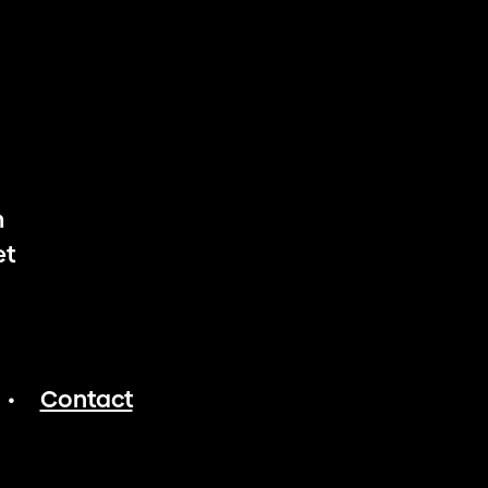
m
et
Contact
•