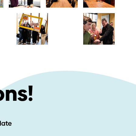
ons!
-date