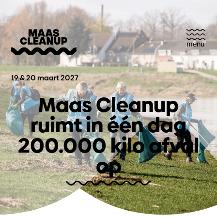
menu
19 & 20 maart 2027
Maas Cleanup
ruimt in één dag
200.000 kilo afval
op