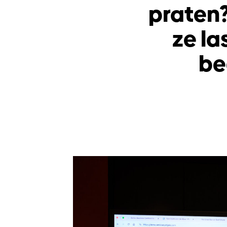
praten?
ze la
be