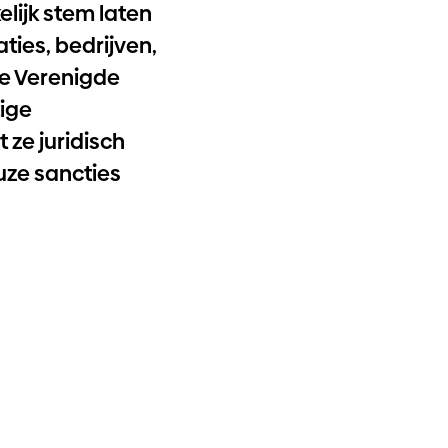
elijk stem laten
ties, bedrijven,
de Verenigde
tige
 ze juridisch
uze sancties