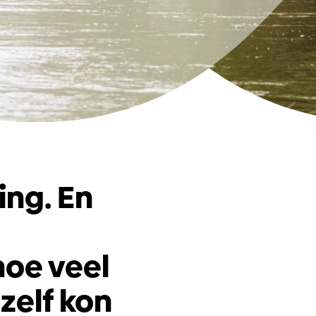
ng. En
hoe veel
 zelf kon