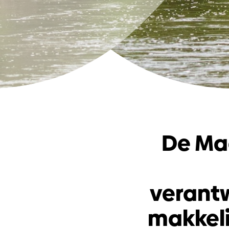
De Ma
verantw
makkelij