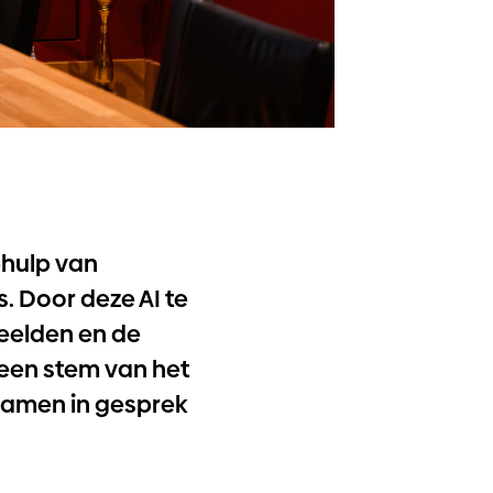
ehulp van
. Door deze AI te
beelden en de
 een stem van het
 samen in gesprek