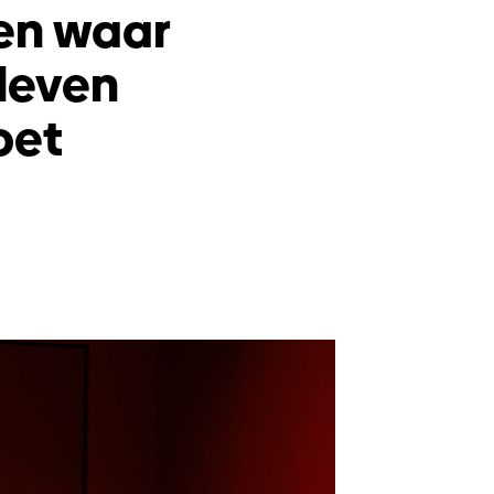
len waar
 leven
oet