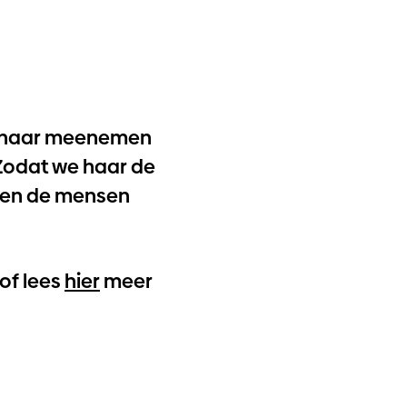
en haar meenemen
 Zodat we haar de
, en de mensen
of lees
hier
meer