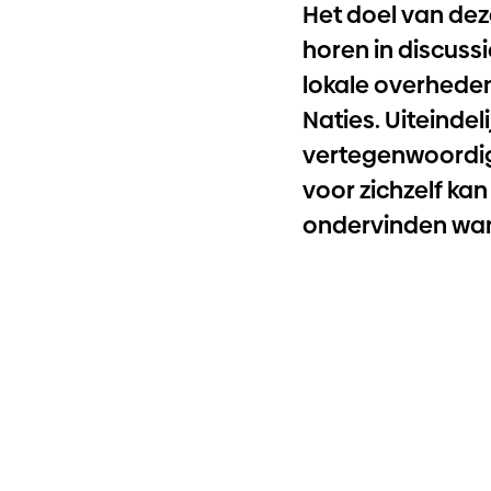
Het doel van deze
horen in discuss
lokale overheden 
Naties. Uiteinde
vertegenwoordige
voor zichzelf ka
ondervinden wan